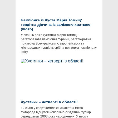
Чемпіонка із Хуста Марія Томищ:
тендітна дівчина із залізною хваткою
(Фото)
У свої 16 років хустянка Марія Томищ –
багаторазова чемпіонка України, багатократна
призерка Всеукраїнських, європейських та
міжнародних турнірів, срібна призерка чемпіонату
світу
Хустянки – четверті в області!
12 січня у спорткомплексі «Юність» міста
Ужгорода відбувся новорічно-різдвяний турнір
серед дівчат 2003 року народження. У ньому