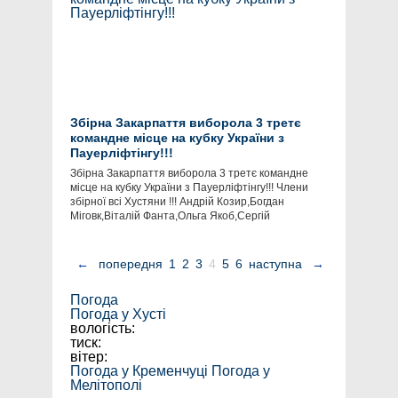
Збірна Закарпаття виборола 3 третє
командне місце на кубку України з
Пауерліфтінгу!!!
Збірна Закарпаття виборола 3 третє командне
місце на кубку України з Пауерліфтінгу!!! Члени
збірної всі Хустяни !!! Андрій Козир,Богдан
Міговк,Віталій Фанта,Ольга Якоб,Сергій
←
попередня
1
2
3
4
5
6
наступна
→
Погода
Погода у
Хусті
вологість:
тиск:
вітер:
Погода у Кременчуці
Погода у
Мелітополі