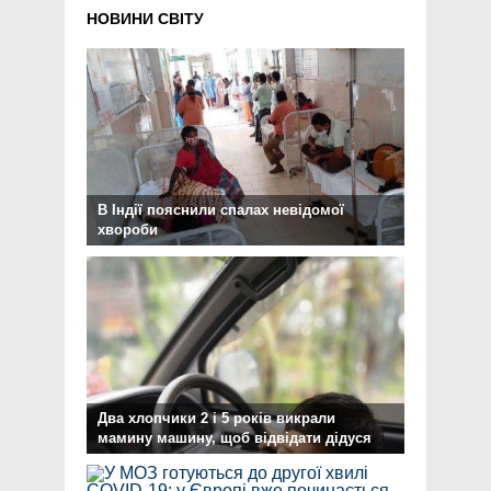
НОВИНИ СВІТУ
В Індії пояснили спалах невідомої
хвороби
Два хлопчики 2 і 5 років викрали
мамину машину, щоб відвідати дідуся