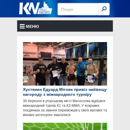
МЕНЮ
Хустянин Едуард Міговк привіз найвищу
нагороду з міжнародного турніру
30 березня в угорському місті Матесолка відбувся
міжнародний турнір К1 та К3-ММА. У яскравих
поєдинках за звання переможців у своїх вагових та
вікових категоріях змагалися