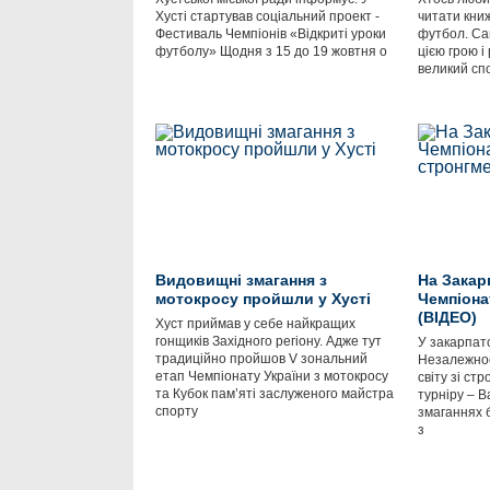
Хусті стартував соціальний проект -
читати книж
Фестиваль Чемпіонів «Відкриті уроки
футбол. Са
футболу» Щодня з 15 до 19 жовтня о
цією грою і
великий сп
Видовищні змагання з
На Закар
мотокросу пройшли у Хусті
Чемпіонат
(ВІДЕО)
Хуст приймав у себе найкращих
гонщиків Західного регіону. Адже тут
У закарпатс
традиційно пройшов V зональний
Незалежнос
етап Чемпіонату України з мотокросу
світу зі ст
та Кубок пам’яті заслуженого майстра
турніру – В
спорту
змаганнях 
з