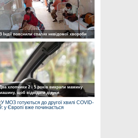
В Індії пояснили спалах невідомої хвороби
Два хлопчики 2 і 5 років викрали мамину
машину, щоб відвідати дідуся