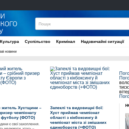
Культура
Суспільство
Кримінал
Надзвичайні ситуації
аві новини
Пог
Пог
воло
тиск
віте
Пого
Н
й житель Хустщини –
Запеклі та видовищні бої:
призер чемпіонату
Хуст приймав чемпіонат
 футболу (ФОТО)
області з кікбоксингу й
чемпіонат міста зі змішаних
дини є свої захоплення.
єдиноборств (+ФОТО)
ть малювати, хтось –