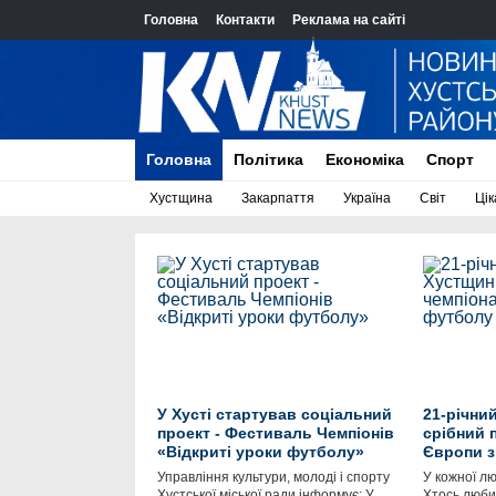
Головна
Контакти
Реклама на сайті
Головна
Політика
Економіка
Спорт
Хустщина
Закарпаття
Україна
Світ
Цік
У Хусті стартував соціальний
21-річни
проект - Фестиваль Чемпіонів
срібний 
«Відкриті уроки футболу»
Європи з
Управління культури, молоді і спорту
У кожної лю
Хустської міської ради інформує: У
Хтось люби