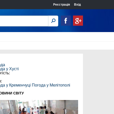
Реєстрація
Вхід
ода
ода у
Хусті
гість:
:
р:
да у Кременчуці
Погода у Мелітополі
ОВИНИ СВІТУ