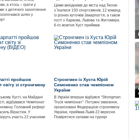
ки, а хтось – грати у
Цими вихідними до міста над Тисою
ме з дитячого захоплення
з`їхалися 150 спортсменів, 12 команд
 розпочався шлях у
із різних куточків Закарпаття, а також
орт
гості з Харкова, Львова та Житомира.
6-го жовтня Хуст приймав
патті пройшов
Стронгмен із Хуста Юрій
 світу зі стронгмену
Симоненко став чемпіоном
України
ькому Хусті, на Майдані
В Україні вперше відбувся “Strongman
ті, відбувався Чемпіонат
Truck чемпіонат”. Потужні змагання,
ронгмену. Головний рефері
організовані Федерацією стронгмену
асиль Вірастюк. У
України, приймав Львів 22 вересня.
беруть участь 22 учасники
Помірятися силами на турнірі