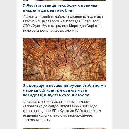
У Хусті зі станції техобслуговування
викрали два автомобілі
У Хусті зі станції техобслуговування викрали два
автомобіліЦе сталося 6 листопада. З території
СТО у Хусті було викрадено Мерседес Спрінтер.
Було встановлено, що до злочину
За допущені незаконні рубки зі збитками
у понад 8,5 млн грн судитимуть
посадовців Хустського лісгоспу
Закарпатською обласною прокуратурою
направлено до суду обвинувальний акт щодо
трьох посадовців ДП «Хустське ЛДГ» за фактом
вчинення кримінального правопорушення,
передбаченого ч.