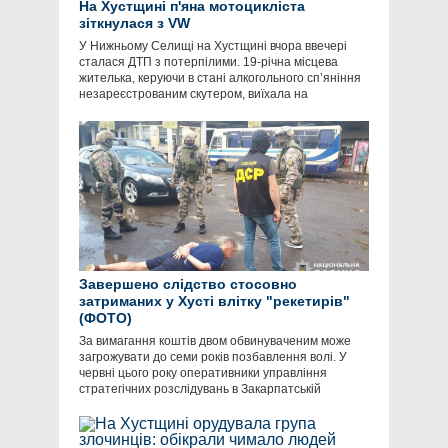
На Хустщині п'яна мотоцикліста
зіткнулася з VW
У Нижньому Селищі на Хустщині вчора ввечері
сталася ДТП з потерпілими. 19-річна місцева
жителька, керуючи в стані алкогольного сп’яніння
незареєстрованим скутером, виїхала на
Завершено слідство стосовно
затриманих у Хусті влітку "рекетирів"
(ФОТО)
За вимагання коштів двом обвинуваченим може
загрожувати до семи років позбавлення волі. У
червні цього року оперативники управління
стратегічних розслідувань в Закарпатській