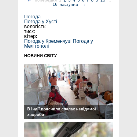
←
попередня
1
2
3
4
5
6
7
8
9
10
...
16
наступна
→
Погода
Погода у
Хусті
вологість:
тиск:
вітер:
Погода у Кременчуці
Погода у
Мелітополі
НОВИНИ СВІТУ
В Індії пояснили спалах невідомої
хвороби