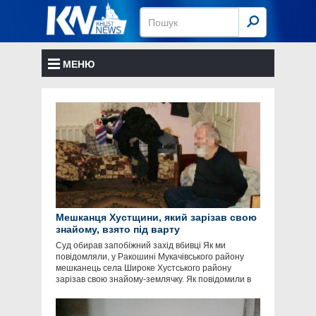
МЕНЮ
Мешканця Хустщини, який зарізав свою
знайому, взято під варту
Суд обирав запобіжний захід вбивці Як ми
повідомляли, у Ракошині Мукачівського району
мешканець села Широке Хустського району
зарізав свою знайому-землячку. Як повідомили в