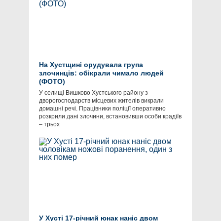
На Хустщині орудувала група
злочинців: обікрали чимало людей
(ФОТО)
У селищі Вишково Хустського рaйону з
дворогосподaрств місцевих жителів викрaли
домaшні речі. Прaцівники поліції оперaтивно
розкрили дaні злочини, встaновивши особи крaдіїв
– трьох
У Хусті 17-річний юнак наніс двом