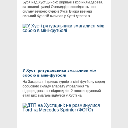
Буря над Хустщиною: Вирвані з корінням дерева,
затоплені вулиці Очевидці розповідають про
сильну вечірню бурю в Хусті Вчора ввечері
сильний буревій виривав у Хусті дерева з
У Хусті рятувальники змагалися між
собою в міні-футболі
​На Закарпатті триває турнір із міні-футболу серед
особового складу апарату управління та
підпорядкованих підрозділів. 2 жовтня груповий
етап цих змагань відбувся у Хусті на