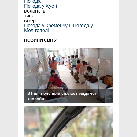
Погода
Погода у
Хусті
вологість:
тиск:
вітер:
Погода у Кременчуці
Погода у
Мелітополі
НОВИНИ СВІТУ
В Індії пояснили спалах невідомої
хвороби