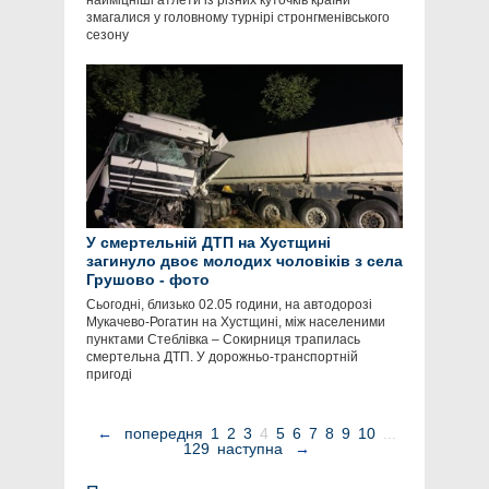
найміцніші атлети із різних куточків країни
змагалися у головному турнірі стронгменівського
сезону
У смертельній ДТП на Хустщині
загинуло двоє молодих чоловіків з села
Грушово - фото
Сьогодні, близько 02.05 години, на автодорозі
Мукачево-Рогатин на Хустщині, між населеними
пунктами Стеблівка – Сокирниця трапилась
смертельна ДТП. У дорожньо-транспортній
пригоді
←
попередня
1
2
3
4
5
6
7
8
9
10
...
129
наступна
→