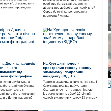
: при в‘їзді встановили
особливо батьків, які все життя
 а вулицями проводили
дбають про добробут для своїх дітей.
Серед безлічі запропонованих
пропозицій житла,
на Долина нарцисів:
На Хустщині чоловік
ти нічного
прострелив голову своєму
ювання" від
знайомому: подробиці
ської фотографині
інциденту (ВІДЕО)
світлини опублікувала
Трагедія сколихнула тихе життя в селі
ка фотографиня Оксана
Олександрівка, що на Хустщині.
ї словами, фото є
Сьогодні вночі тут трапився інцидент
м нічного фотополювання:
із застосуванням зброї. 25-річний
али в Долині нарцисів?
чоловік вистрелив у голову 23-річному