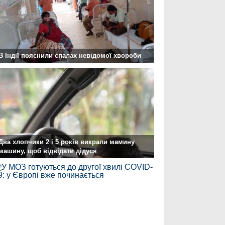
В Індії пояснили спалах невідомої хвороби
Два хлопчики 2 і 5 років викрали мамину
машину, щоб відвідати дідуся