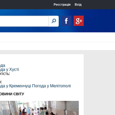
Реєстрація
Вхід
ода
ода у
Хусті
гість:
:
р:
да у Кременчуці
Погода у Мелітополі
ОВИНИ СВІТУ