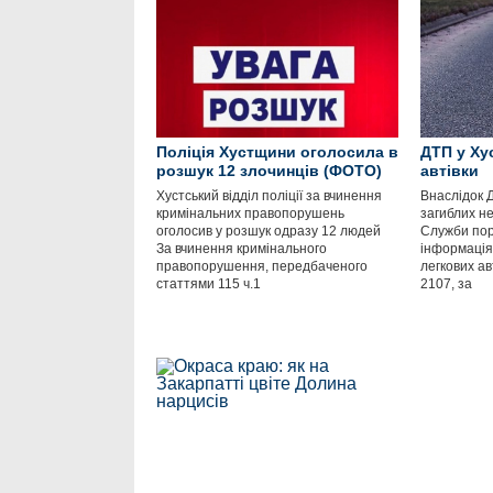
Поліція Хустщини оголосила в
ДТП у Хус
розшук 12 злочинців (ФОТО)
автівки
Хустський відділ поліції за вчинення
Внаслідок 
кримінальних правопорушень
загиблих не
оголосив у розшук одразу 12 людей
Служби пор
За вчинення кримінального
інформація
правопорушення, передбаченого
легкових ав
статтями 115 ч.1
2107, за