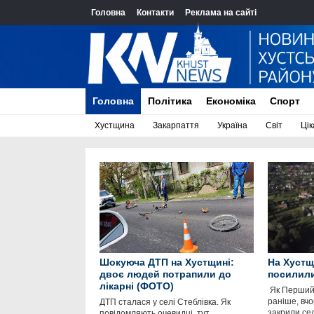
Головна
Контакти
Реклама на сайті
Головна
Політика
Економіка
Спорт
Хустщина
Закарпаття
Україна
Світ
Цік
Шокуюча ДТП на Хустщині:
На Хустщ
двоє людей потрапили до
посилили
лікарні (ФОТО)
​ Як Перши
раніше, вчо
ДТП сталася у селі Стеблівка. Як
закрили се
повідомляють очевидці, тут