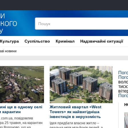
Культура
Суспільство
Кримінал
Надзвичайні ситуації
аві новини
Пог
Пог
воло
тиск
віте
Пого
Н
ині ще в одному селі
Житловий квартал «West
 карантин
Towers» як найвигідніша
інвестиція в нерухомість
й.com.ua, повідомляв
ра 25 травня, на карантин
Ідея придбати власне житло –
ло Ворочово, що на
реальна мрія мільйонів людей, а