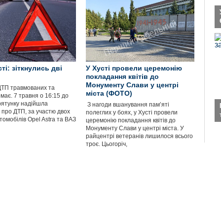
ті: зіткнулись дві
У Хусті провели церемонію
покладання квітів до
Монументу Слави у центрі
ДТП травмованих та
міста (ФОТО)
має. 7 травня о 16:15 до
ятунку надійшла
​ З нагоди вшанування пам’яті
 про ДТП, за участю двох
полеглих у боях, у Хусті провели
томобілів Opel Astra та ВАЗ
церемонію покладання квітів до
Монументу Слави у центрі міста. У
райцентрі ветеранів лишилося всього
троє. Цьогоріч,