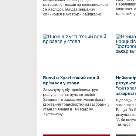
Перечинщині
мотоцикліст наїхав на велосипедиста.
блок-пост,
Як наслідок, обидва керманичі
масштабну
опиниоися в Хустській райлікарні.
Вночі в Хусті п'яний водій
Неймовір
врізався у стовп
результа
"фотопол
За минулу добу працівники груп
закарпат
реагування патрульної поліції
Закарпаття задокументували факти
Відповідні 
керування транспортними засобами у
закарпатсь
стані сп’яніння в Тячівському,
Ващук. За ї
Хустському,
результато
"А Ви ночув
Так, щоб