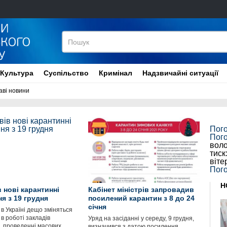
Культура
Суспільство
Кримінал
Надзвичайні ситуації
аві новини
Пог
Пог
воло
тиск
віте
Пого
Н
 нові карантинні
Кабінет міністрів запровадив
я з 19 грудня
посилений карантин з 8 до 24
січня
 в Україні дещо зміняться
в роботі закладів
Уряд на засіданні у середу, 9 грудня,
, проведенні масових
визначився з датою посилення