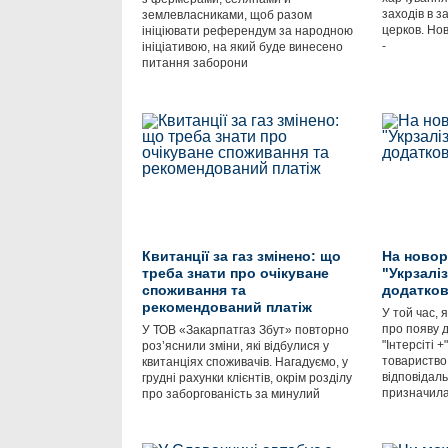
заходів в з
землевласниками, щоб разом
церков. Но
ініціювати референдум за народною
-
ініціативою, на який буде винесено
питання заборони
Квитанції за газ змінено: що
На новор
треба знати про очікуване
"Укрзаліз
споживання та
додатков
рекомендований платіж
У той час, 
про появу 
У ТОВ «Закарпатгаз Збут» повторно
"Інтерсіті +
роз’яснили зміни, які відбулися у
товариство
квитанціях споживачів. Нагадуємо, у
відповідаль
грудні рахунки клієнтів, окрім розділу
призначил
про заборгованість за минулий