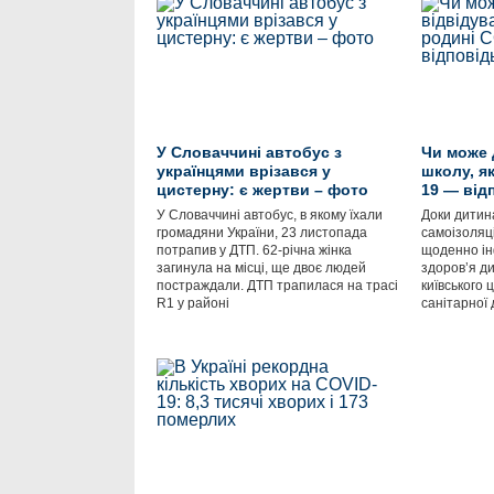
У Словаччині автобус з
Чи може 
українцями врізався у
школу, я
цистерну: є жертви – фото
19 — від
У Словаччині автобус, в якому їхали
Доки дитин
громадяни України, 23 листопада
самоізоляці
потрапив у ДТП. 62-річна жінка
щоденно ін
загинула на місці, ще двоє людей
здоров’я ди
постраждали. ДТП трапилася на трасі
київського 
R1 у районі
санітарної