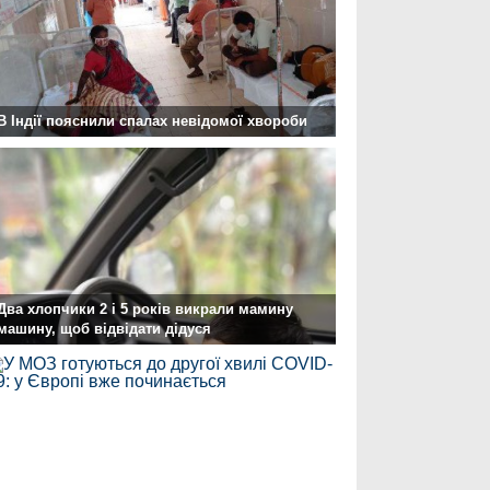
В Індії пояснили спалах невідомої хвороби
Два хлопчики 2 і 5 років викрали мамину
машину, щоб відвідати дідуся