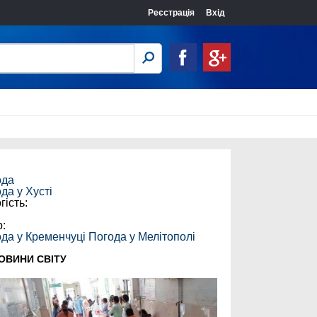
Реєстрація
Вхід
ода
ода у
Хусті
гість:
:
р:
да у Кременчуці
Погода у Мелітополі
ОВИНИ СВІТУ