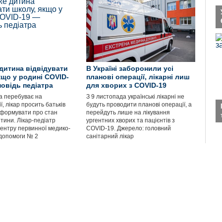
дитина відвідувати
В Україні заборонили усі
кщо у родині COVID-
планові операції, лікарні лиш
повідь педіатра
для хворих з COVID-19
а перебуває на
З 9 листопада українські лікарні не
ї, лікар просить батьків
будуть проводити планові операції, а
формувати про стан
перейдуть лише на лікування
тини. Лікар-педіатр
ургентних хворих та пацієнтів з
центру первинної медико-
COVID-19. Джерело: головний
 допомоги № 2
санітарний лікар