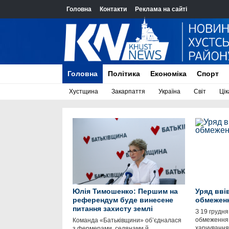
Головна
Контакти
Реклама на сайті
Головна
Політика
Економіка
Спорт
Хустщина
Закарпаття
Україна
Світ
Цік
Юлія Тимошенко: Першим на
Уряд ввів
референдум буде винесене
обмеженн
питання захисту землі
З 19 грудня
обмеження 
Команда «Батьківщини» об’єдналася
харчування
з фермерами, селянами й