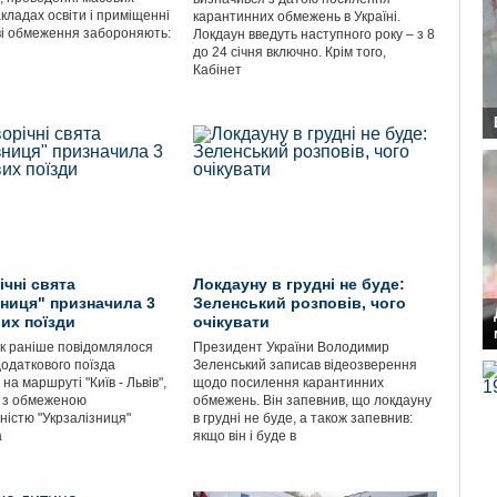
акладах освіти і приміщенні
карантинних обмежень в Україні.
ві обмеження забороняють:
Локдаун введуть наступного року – з 8
до 24 січня включно. Крім того,
Кабінет
ічні свята
Локдауну в грудні не буде:
ниця" призначила 3 ​​
Зеленський розповів, чого
их поїзди
очікувати
як раніше повідомлялося
Президент України Володимир
додаткового поїзда
Зеленський записав відеозверення
" на маршруті "Київ - Львів",
щодо посилення карантинних
 з обмеженою
обмежень. Він запевнив, що локдауну
ністю "Укрзалізниця"
в грудні не буде, а також запевнив:
а
якщо він і буде в