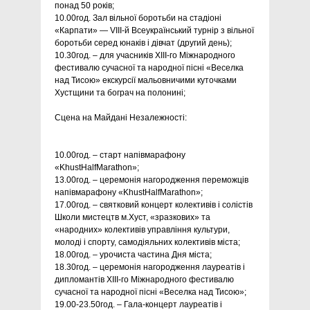
понад 50 років;
10.00год. Зал вільної боротьби на стадіоні
«Карпати» — VIII-й Всеукраїнський турнір з вільної
боротьби серед юнаків і дівчат (другий день);
10.30год. – для учасників ХІIІ-го Міжнародного
фестивалю сучасної та народної пісні «Веселка
над Тисою» екскурсії мальовничими куточками
Хустщини та бограч на полонині;
Сцена на Майдані Незалежності:
10.00год. – старт напівмарафону
«KhustHalfMarathon»;
13.00год. – церемонія нагородження переможців
напівмарафону «KhustHalfMarathon»;
17.00год. – святковий концерт колективів і солістів
Школи мистецтв м.Хуст, «зразкових» та
«народних» колективів управління культури,
молоді і спорту, самодіяльних колективів міста;
18.00год. – урочиста частина Дня міста;
18.30год. – церемонія нагородження лауреатів і
дипломантів ХІIІ-го Міжнародного фестивалю
сучасної та народної пісні «Веселка над Тисою»;
19.00-23.50год. – Гала-концерт лауреатів і