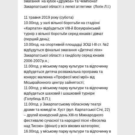
змагання на кубок «Дружба» та Чемпіонат
Закарпатської області з легкої атлетики (Логін Л.І.)
11 травня 2019 року (субота)
10.00год. у залі вільної боротьби на стадіоні
«Карпати» відбудеться VIII-й Всеукраїнський
турнір з вільної боротьби серед юнаків і дівчат
(перший день);
10.00год. на спортивній площадці ЗОШ І-ІІІ ст. №2
відбудуться фінальні змагання «Дитячої ліги»
Закарпатської області з гандболу серед юнаків
2006-2007р.н.;
11.00год. у міському парку культури та відпочинку
відбудеться дитяча розважальна програма та
конкурс малюнка «Професії моєї мрії» від
Міськрайонного центру зайнятості;
11.00год. у міському парку культури та відпочинку
відбудеться шаховий і шашковий турніри
(Голубець В.П.);
11.00год. у Закарпатському обласному театрі
драми та комедії м. Хуст (вул. Карпатської Січі, 22)
– другий конкурсний день ХІIІ-го Міжнародного
фестивалю сучасної та народної пісні «Веселка
над Тисою» (фінал) у всіх вікових категоріях;
16.00год. у міському парку культури та відпочинку в