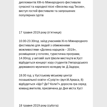
дипломантів ХІIІ-го Міжнародного фестивалю
сучасної та народної пісні «Веселка над Тисою»,
виступ гостей фестивалю та запрошених
популярних гуртів
17 травня 2019 року (п’ятниця)
10.00-23.30год. заїзд учасників ХІ-го Міжнародного
фестивалю для людей з обмеженими
можливостями «Долина нарцисів – 2019»,
розміщення у готелях, туристична програма;
14.00год. у актовій залі Школи мистецтв м.Хуст
відбудеться концерт хору студентів Ужгородського
державного музичного коледжу ім. Д.Задора;
18.00 год. у Хустському міському центрі
позашкільної освіти «Сузір’я» (вул.М.Аркаса, 8)
відбудеться «Що? Де? Коли?» доросла гра серед
команд вчителів, присвячена до Дня міста Хуст
18 травня 2019 року (субота)