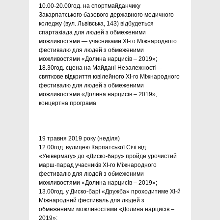
10.00-20.00год. на спортмайданчику
Закарпатського базового державного медичного
коледжу (вул. Львівська, 143) відбудеться
спартакіада для людей з обмеженими
можливостями — учасниками ХІ-го Міжнародного
фестивалю для людей з обмеженими
можливостями «Долина нарцисів – 2019»;
18.30год. сцена на Майдані Незалежності –
святкове відкриття ювілейного ХІ-го Міжнародного
фестивалю для людей з обмеженими
можливостями «Долина нарцисів – 2019»,
концертна програма
19 травня 2019 року (неділя)
12.00год. вулицею Карпатської Січі від
«Універмагу» до «Диско-бару» пройде урочистий
марш-парад учасників ХІ-го Міжнародного
фестивалю для людей з обмеженими
можливостями «Долина нарцисів – 2019»;
13.00год. у Диско-барі «Дружба» проходитиме ХІ-й
Міжнародний фестиваль для людей з
обмеженими можливостями «Долина нарцисів –
2019»;