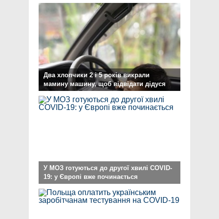
Два хлопчики 2 і 5 років викрали
мамину машину, щоб відвідати дідуся
У МОЗ готуються до другої хвилі COVID-
19: у Європі вже починається