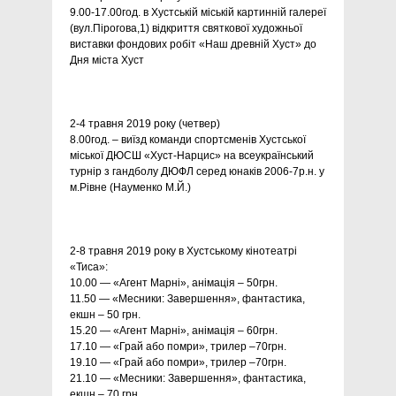
9.00-17.00год. в Хустській міській картинній галереї
(вул.Пірогова,1) відкриття святкової художньої
виставки фондових робіт «Наш древній Хуст» до
Дня міста Хуст
2-4 травня 2019 року (четвер)
8.00год. – виїзд команди спортсменів Хустської
міської ДЮСШ «Хуст-Нарцис» на всеукраїнський
турнір з гандболу ДЮФЛ серед юнаків 2006-7р.н. у
м.Рівне (Науменко М.Й.)
2-8 травня 2019 року в Хустському кінотеатрі
«Тиса»:
10.00 — «Агент Марні», анімація – 50грн.
11.50 — «Месники: Завершення», фантастика,
екшн – 50 грн.
15.20 — «Агент Марні», анімація – 60грн.
17.10 — «Грай або помри», трилер –70грн.
19.10 — «Грай або помри», трилер –70грн.
21.10 — «Месники: Завершення», фантастика,
екшн – 70 грн.