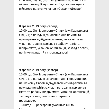
Сливова, 39) відбудеться урочисте відкриття І-го
міського етапу Всеукраїнської дитячо-юнацької
військово-патріотичної гри «Сокіл» («Джура»)
8 травня 2019 року (середа)
10.00год. біля Монументу Слави (вул.Карпатської
Січі, 21) з нагоди відзначення Дня пам’яті та
примирення відбудеться покладання квітів за
участі ветеранів, керівників району та міста,
підприємств, установ, організацій, закладів освіти,
політичних партій та громадськості
9 травня 2019 року (четвер)
10.00год. біля Монументу Слави (вул.Карпатської
Січі, 21) з нагоди відзначення Дня Перемоги над
нацизмом у Європі відбудеться мітинг-реквієм та
покладання квітів за участі ветеранів, керівників
міста та району, підприємств, установ, організацій,
закладів освіти, політичних партій та
громадськості;
13.00год. — реєстрація учасників ХІIІ-го