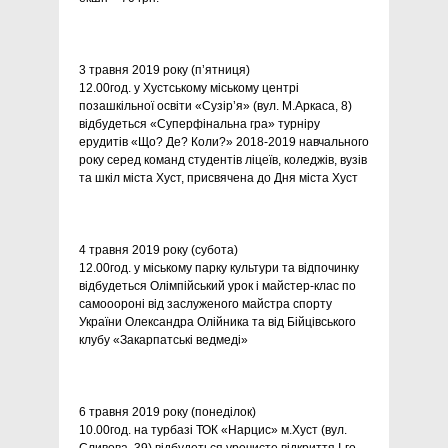
3 травня 2019 року (п’ятниця)
12.00год. у Хустському міському центрі
позашкільної освіти «Сузір’я» (вул. М.Аркаса, 8)
відбудеться «Суперфінальна гра» турніру
ерудитів «Що? Де? Коли?» 2018-2019 навчального
року серед команд студентів ліцеїв, коледжів, вузів
та шкіл міста Хуст, присвячена до Дня міста Хуст
4 травня 2019 року (субота)
12.00год. у міському парку культури та відпочинку
відбудеться Олімпійський урок і майстер-клас по
самооороні від заслуженого майстра спорту
України Олександра Олійника та від Бійцівського
клубу «Закарпатські ведмеді»
6 травня 2019 року (понеділок)
10.00год. на турбазі ТОК «Нарцис» м.Хуст (вул.