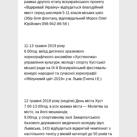
рамках другого етапу всеукраїнського проекту
«Відкривай Україну» відбудеться благодійний
квест серед школярів 5-11 класів міських шкіл.
(Збір біля фонтану, відповідальний Мороз Олег
Юрійович 098-942-86-58 )
11-13 травня 2019 року
6.00год. виїзд дитячого зразкового
хореографічного ансамблю «Хустяночка»
управління культури, молоді і спорту Хустської
міської ради на IX-й Всеукраїнський фестиваль-
конкурс народної та сучасної хореографії
«Яблуневий цвіт-2019» у м. Львів (Гнепа І.Е.)
12 травня 2019 року (неділя) День міста Хуст
7.00-13.00год. в усіх храмах міста — Молитва за
місто, за його мешканців;
9.00год. у спортивному залі Закарпатського
базового державного медичного коледжу (вул.
Львівська, 143) відбудеться відкритий чемпіонат з
настільного тенісу у віковій категорії до 50 років та