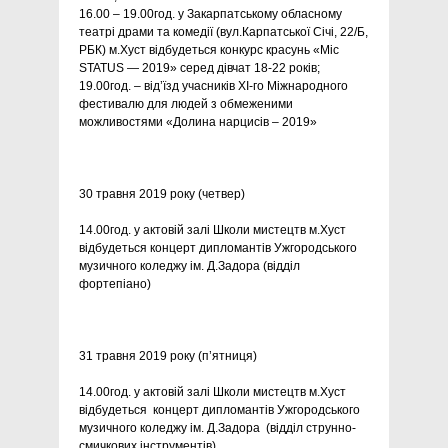
16.00 – 19.00год. у Закарпатському обласному
театрі драми та комедії (вул.Карпатської Січі, 22/Б,
РБК) м.Хуст відбудеться конкурс красунь «Міс
STATUS — 2019» серед дівчат 18-22 років;
19.00год. – від’їзд учасників ХІ-го Міжнародного
фестивалю для людей з обмеженими
можливостями «Долина нарцисів – 2019»
30 травня 2019 року (четвер)
14.00год. у актовій залі Школи мистецтв м.Хуст
відбудеться концерт дипломантів Ужгородського
музичного коледжу ім. Д.Задора (відділ
фортепіано)
31 травня 2019 року (п’ятниця)
14.00год. у актовій залі Школи мистецтв м.Хуст
відбудеться концерт дипломантів Ужгородського
музичного коледжу ім. Д.Задора (відділ струнно-
смичкових інструментів)