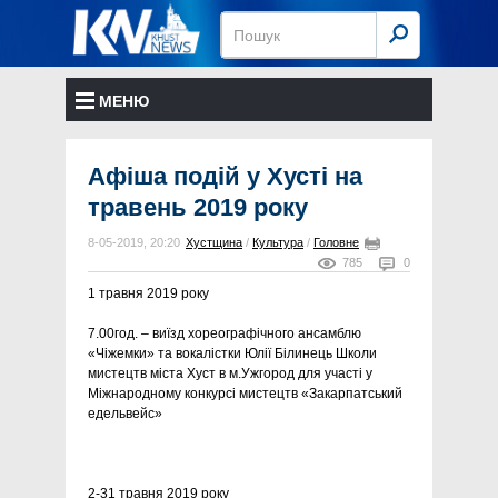
МЕНЮ
Афіша подій у Хусті на
травень 2019 року
8-05-2019, 20:20
Хустщина
/
Культура
/
Головне
785
0
1 травня 2019 року
7.00год. – виїзд хореографічного ансамблю
«Чіжемки» та вокалістки Юлії Білинець Школи
мистецтв міста Хуст в м.Ужгород для участі у
Міжнародному конкурсі мистецтв «Закарпатський
едельвейс»
2-31 травня 2019 року