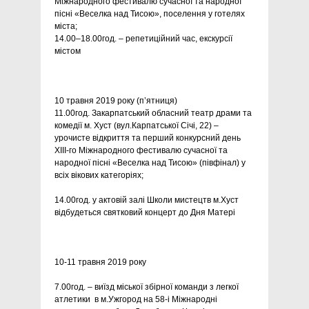
Міжнародного фестивалю сучасної та народної
пісні «Веселка над Тисою», поселення у готелях
міста;
14.00–18.00год. – репетиційний час, екскурсії
містом
10 травня 2019 року (п’ятниця)
11.00год. Закарпатський обласний театр драми та
комедії м. Хуст (вул.Карпатської Січі, 22) –
урочисте відкриття та перший конкурсний день
ХІIІ-го Міжнародного фестивалю сучасної та
народної пісні «Веселка над Тисою» (півфінал) у
всіх вікових категоріях;
14.00год. у актовій залі Школи мистецтв м.Хуст
відбудеться святковий концерт до Дня Матері
10-11 травня 2019 року
7.00год. – виїзд міської збірної команди з легкої
атлетики в м.Ужгород на 58-і Міжнародні