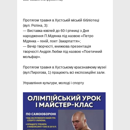
Протягом травня в Хустській міській бібліотеці
(вул. Рєпіна, 3):
— Виставка-ювілей до 60-ї річниці з Дня
народження П.Мідянка під назвою «Петро
Мідянка – геній, поет Закарпаття»;
— Вечір творчості, книжкова презентація
творчості Андрія Любки під назвою «Поетичний
мольфар».
Протягом травня в Хустському краєзнавчому музеї
(вул.Пирогова, 1) працюють всі експозиційні зали.
Управління культури, молоді і спорту